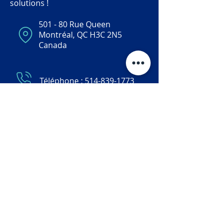
solutions !
ESEAN: Établissement de santé pour Enfan
501 - 80 Rue Queen
et Adolescents de la région Nantaise
Montréal, QC H3C 2N5
Canada
FYZICAL - Galleria Therapy & Balance
Centers
Téléphone :
514-839-1773
First step Pediatric - Washington
Courriel :
info@oramedical.ca
www.oramedical.ca
Keep Moving Forward Inc.
Contactez-nous
Kids Physio Group - Halifax
Levity
Kids Physio Group - Kelowna
Resources
Kids Physio Group - South Surrey
Ora Connect